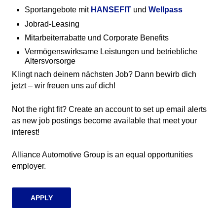
Sportangebote mit
HANSEFIT
(opens in new window)
und
Wellpass
(opens in
Jobrad-Leasing
Mitarbeiterrabatte und Corporate Benefits
Vermögenswirksame Leistungen und betriebliche
Altersvorsorge
Klingt nach deinem nächsten Job? Dann bewirb dich
jetzt – wir freuen uns auf dich!
Not the right fit? Create an account to set up email alerts
as new job postings become available that meet your
interest!
Alliance Automotive Group is an equal opportunities
employer.
APPLY